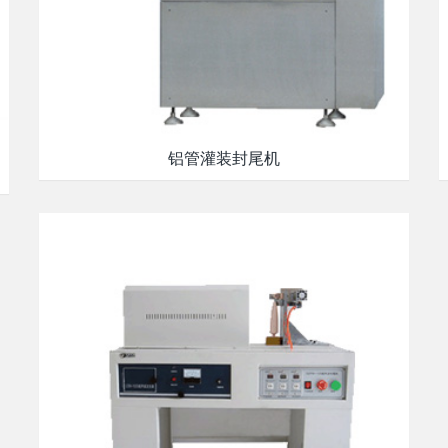
铝管灌装封尾机