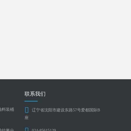
联系我们
油料装桶
辽宁省沈阳市建设东路57号爱都国际B
座
沙拉酱分
024-85615129