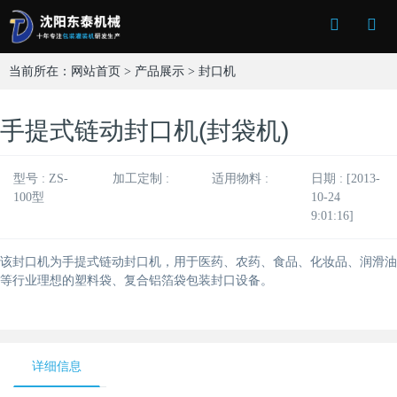
Toggle
Search
当前所在：
网站首页
>
产品展示
>
封口机
手提式链动封口机(封袋机)
型号 : ZS-
加工定制 :
适用物料 :
日期 : [2013-
100型
10-24
9:01:16]
该封口机为手提式链动封口机，用于医药、农药、食品、化妆品、润滑油
等行业理想的塑料袋、复合铝箔袋包装封口设备。
详细信息